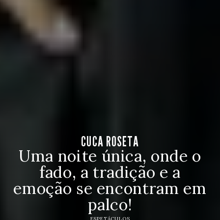
CUCA ROSETA
Uma noite única, onde o
fado, a tradição e a
emoção se encontram em
palco!
ESPETÁCULOS