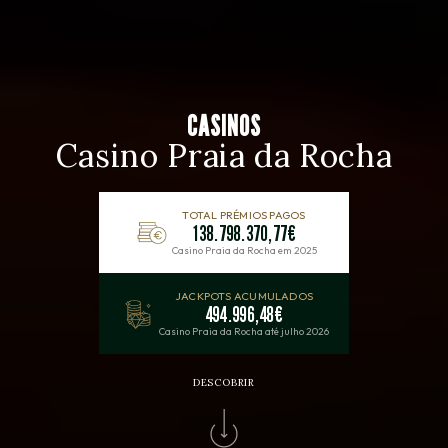
CASINOS
Casino Praia da Rocha
TOTAL PRÉMIOS PAGOS
1
3
8
.
7
9
8
.
3
7
0
,
7
7
€
Casino Praia da Rocha em 2025
JACKPOTS ACUMULADOS
4
9
4
.
9
9
6
,
4
8
€
Casino Praia da Rocha até julho 2026
DESCOBRIR