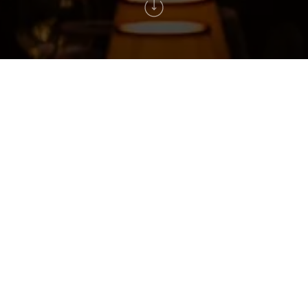
EVENTOS SOLVERDE
 Momentos Únicos Con