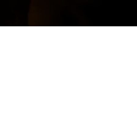
nosco