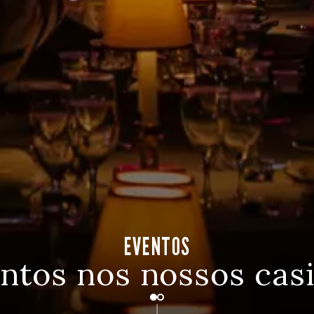
EVENTOS
ntos nos nossos cas