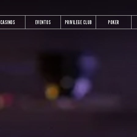
CASINOS
EVENTOS
PRIVILEGE CLUB
POKER