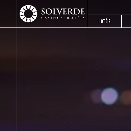
HOTÉIS