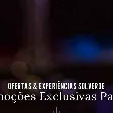
OFERTAS & EXPERIÊNCIAS SOLVERDE
oções Exclusivas Pa