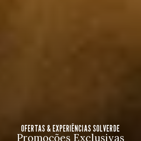
OFERTAS & EXPERIÊNCIAS SOLVERDE
Promoções Exclusivas