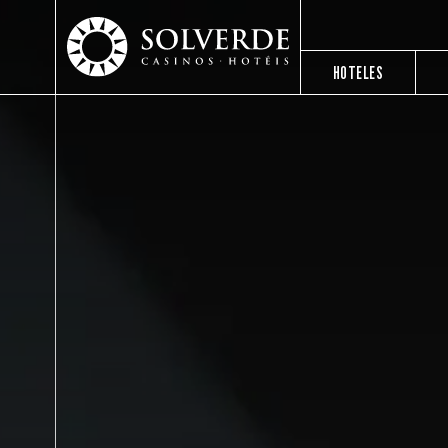
HOTELES