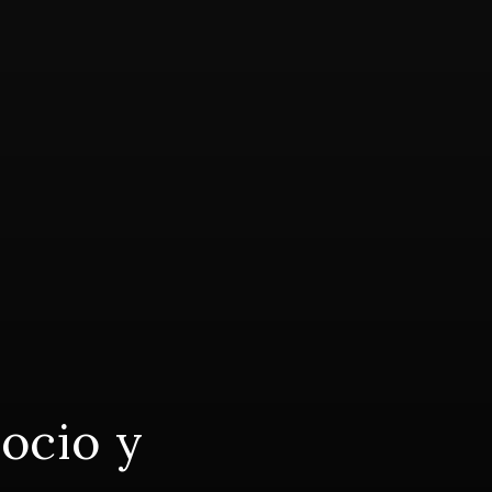
ocio y