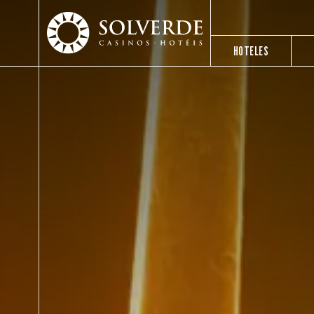
HOTELES