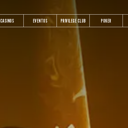
CASINOS
EVENTOS
PRIVILEGE CLUB
POKER