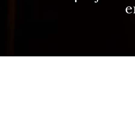
e
Inicio
>
Eventos
>
Casino Vilamoura Golden Hour