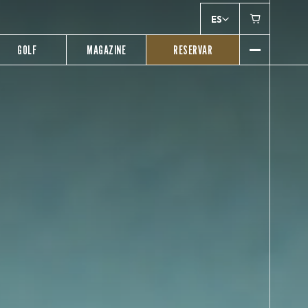
ES
GOLF
MAGAZINE
RESERVAR