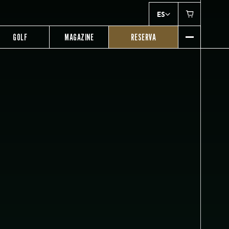
ES
GOLF
MAGAZINE
RESERVA