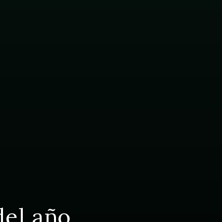
del año