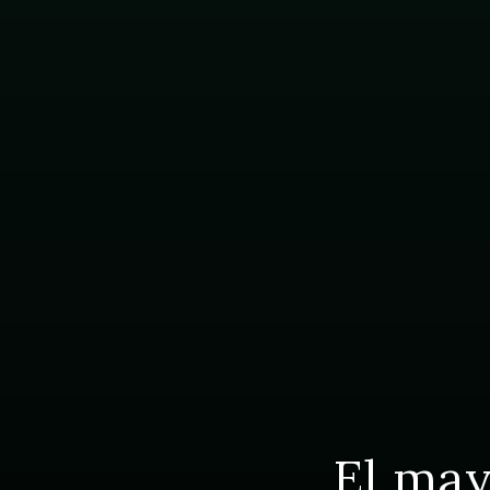
El may