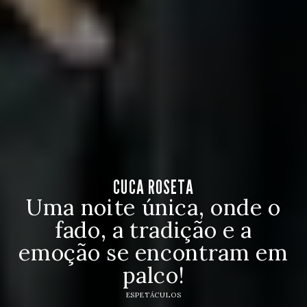
CUCA ROSETA
Uma noite única, onde o
fado, a tradição e a
emoção se encontram em
palco!
ESPETÁCULOS