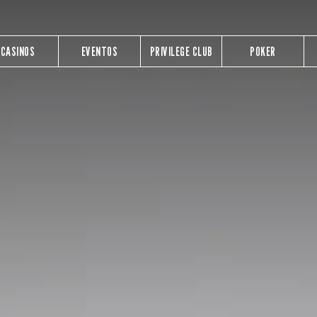
CASINOS
EVENTOS
PRIVILEGE CLUB
POKER