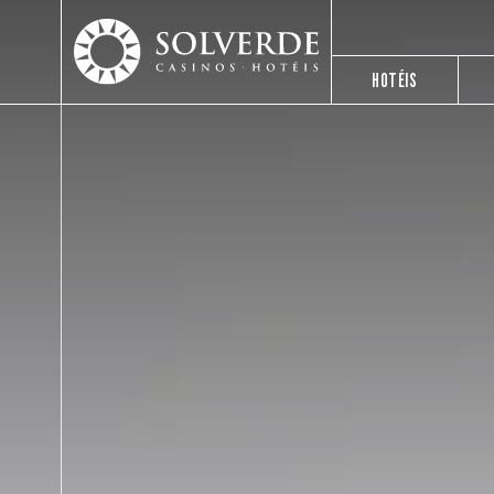
HOTÉIS