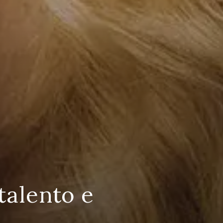
talento e