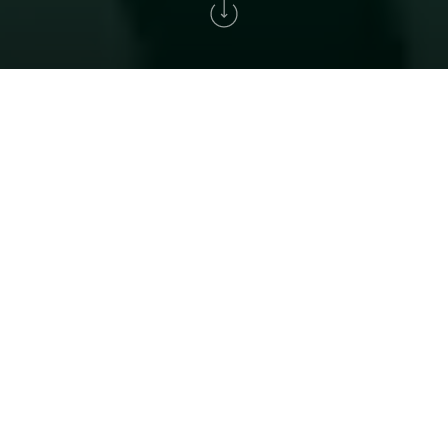
Home
>
Golfe
>
Torneio Solverde Cup
XXXIV SOLVERDE CUP
Um torneio histórico para todos
os amantes do golfe em Portugal