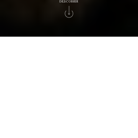
DESCOBRIR
Home
>
Hotéis Solverde
>
Hotel Apartamento Solverde
BEM-VINDO
Viver o mar mesmo à porta