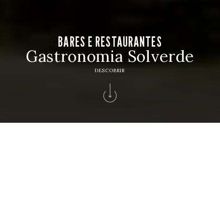
BARES E RESTAURANTES
Gastronomia Solverde
DESCOBRIR
Home
>
Hotéis Solverde
>
Hotel Apartamento Solverde
>
Bares
Restaurantes
BARES E RESTAURANTES
Entre o mar e a cidade, descubra espaços