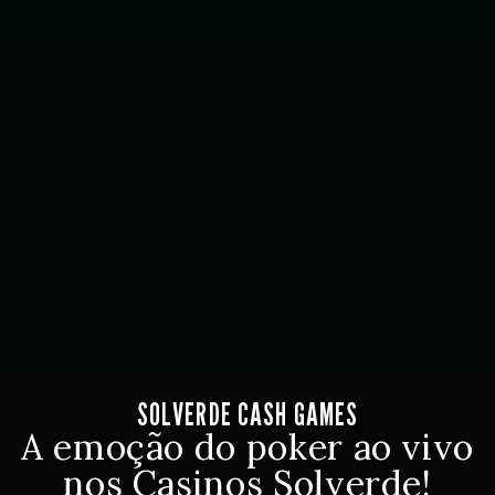
SOLVERDE CASH GAMES
A emoção do poker ao vivo
nos Casinos Solverde!