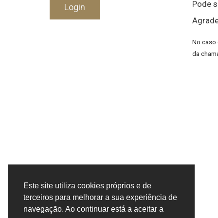
Pode s
Agrade
No caso 
da chama
Este site utiliza cookies próprios e de
terceiros para melhorar a sua experiência de
navegação. Ao continuar está a aceitar a