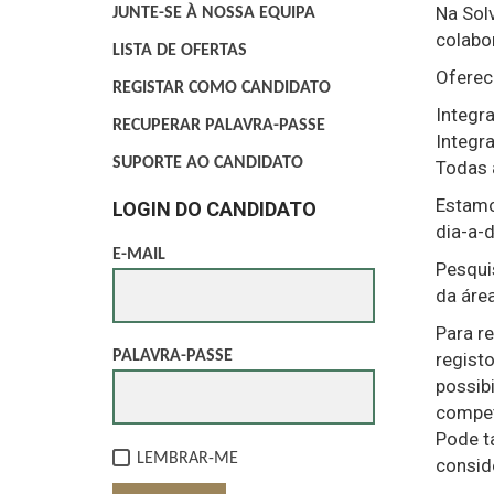
Na Sol
JUNTE-SE À NOSSA EQUIPA
colabo
LISTA DE OFERTAS
Oferec
REGISTAR COMO CANDIDATO
Integr
RECUPERAR PALAVRA-PASSE
Integr
SUPORTE AO CANDIDATO
Todas 
Estamo
LOGIN DO CANDIDATO
dia-a-
E-MAIL
Pesqui
da área
Para r
PALAVRA-PASSE
regist
possibi
compet
Pode t
LEMBRAR-ME
consid