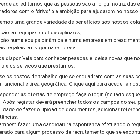
verde acreditamos que as pessoas são a força motriz das 
radores com o "drive" e a ambição para ajudarem no nosso
emos uma grande variedade de benefícios aos nossos col
ação em equipas multidisciplinares;
ação numa equipa dinâmica e numa empresa em cresciment
as regalias em vigor na empresa.
s disponíveis para conhecer pessoas e ideias novas que no
dia e os serviços que prestamos.
se os postos de trabalho que se enquadram com as suas com
 funcional e área geográfica. Clique
aqui
para aceder a noss
esponder às ofertas de emprego faça o login (no lado esquer
o. Após registar deverá preencher todos os campos do seu pe
lidade de fazer o upload de documentos, adicionar referênci
ências.
ambém fazer uma candidatura espontânea efetuando o regis
erado para algum processo de recrutamento que se encontr