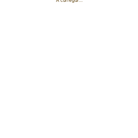
A carregar...