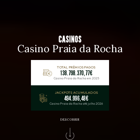
CASINOS
Casino Praia da Rocha
TOTAL PRÉMIOS PAGOS
1
3
8
.
7
9
8
.
3
7
0
,
7
7
€
Casino Praia da Rocha em 2025
JACKPOTS ACUMULADOS
4
9
4
.
9
9
6
,
4
8
€
Casino Praia da Rocha até julho 2026
DESCOBRIR