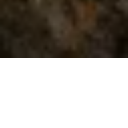
Home
>
Casinos Solverde
>
Casino Praia da Rocha
>
Contactos
PRAIA DA ROCHA - PORTIMÃO
N.º REGISTO TURISMO: 1148
HOTEL ALGARVE CASINO
A carregar...
Telefone
HOTEL
+351 282 402 000
(Chamada para a rede fixa nacional)