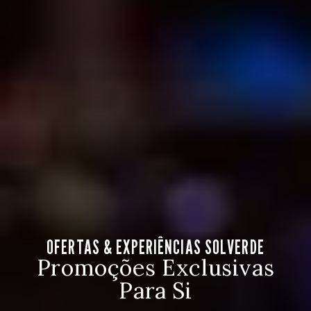
OFERTAS & EXPERIÊNCIAS SOLVERDE
Promoções Exclusivas
Para Si