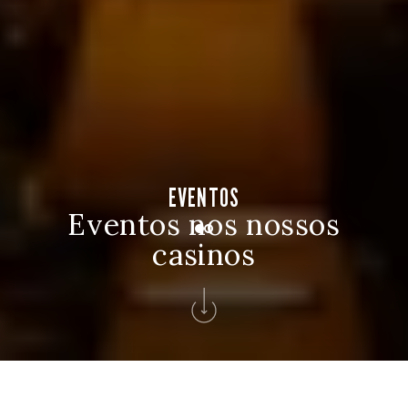
EVENTOS
Eventos nos nossos
casinos
Home
>
Casinos Solverde
>
Casino Vilamoura
>
Eventos