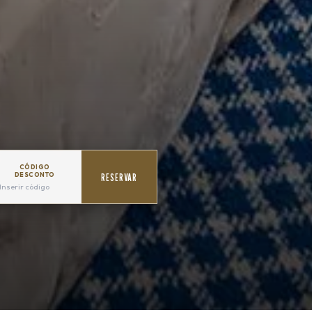
CÓDIGO
DESCONTO
RESERVAR