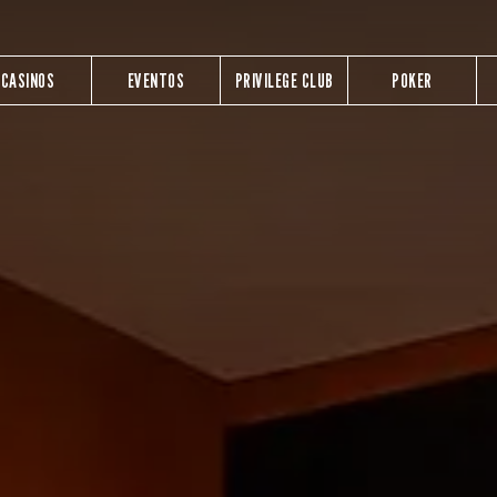
CASINOS
EVENTOS
PRIVILEGE CLUB
POKER