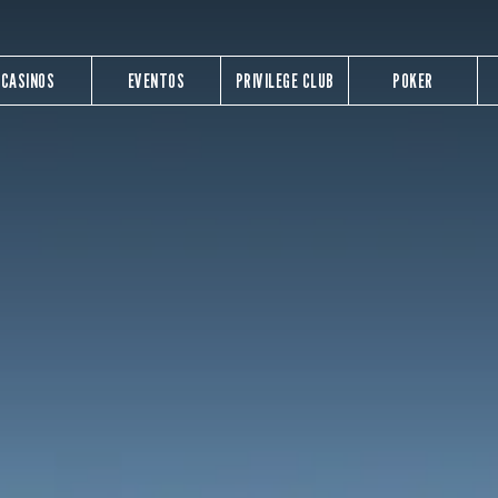
CASINOS
EVENTOS
PRIVILEGE CLUB
POKER