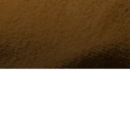
Home
>
Hotéis Solverde
>
Hotel Casino Chaves
>
Ofertas Experienci