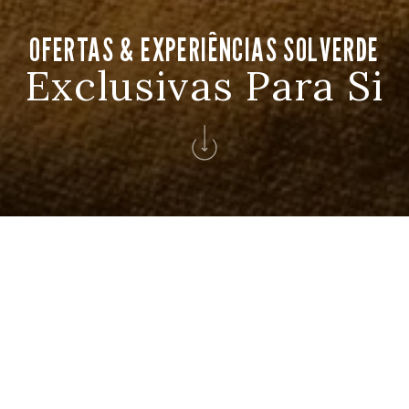
OFERTAS & EXPERIÊNCIAS SOLVERDE
Exclusivas Para Si
as
OFERTAS & EXPERIÊNCIAS SOLVERDE
Exclusivas Para Si