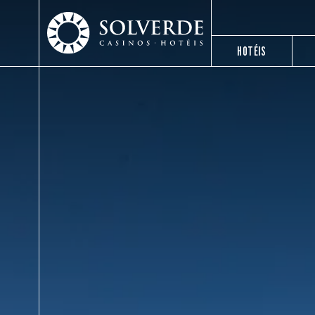
HOTÉIS