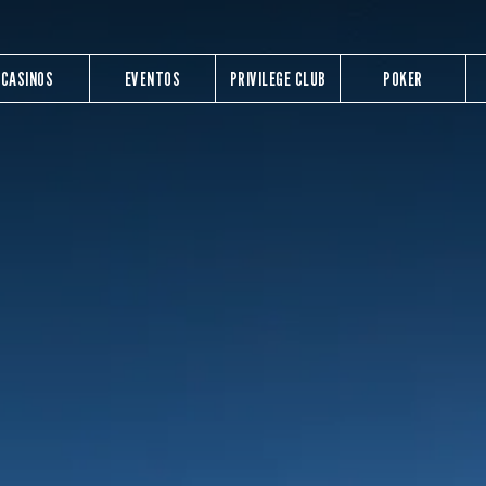
CASINOS
EVENTOS
PRIVILEGE CLUB
POKER