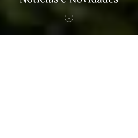
Home
>
Magazine
>
Golf
GRUPO SOLVERDE
Artigos
Autor
Ordenacao: Mais recentes
Golf
×