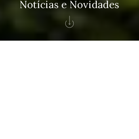
Notícias e Novidades
Home
>
Magazine
>
Kids Club
GRUPO SOLVERDE
Artigos
Autor
Ordenacao: Mais recentes
Kids Club
×