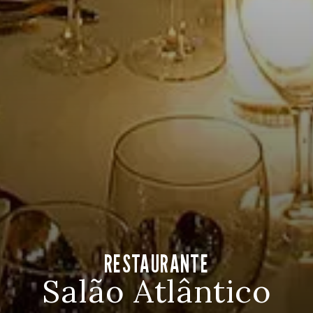
RESTAURANTE
Salão Atlântico