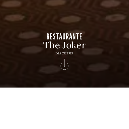
RESTAURANTE
The Joker
DESCUBRIR
Inicio
>
Casinos Solverde
>
Casino Espinho
>
Bares Restaurantes
>
The
Joker
RESTAURANTE