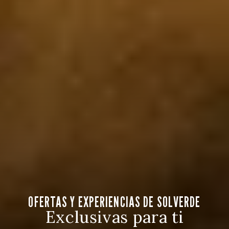
OFERTAS Y EXPERIENCIAS DE SOLVERDE
Exclusivas para ti