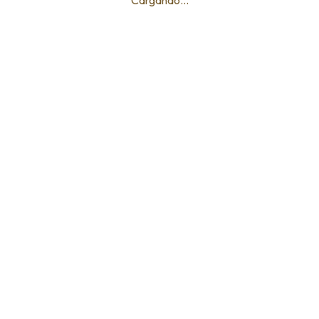
Cargando...