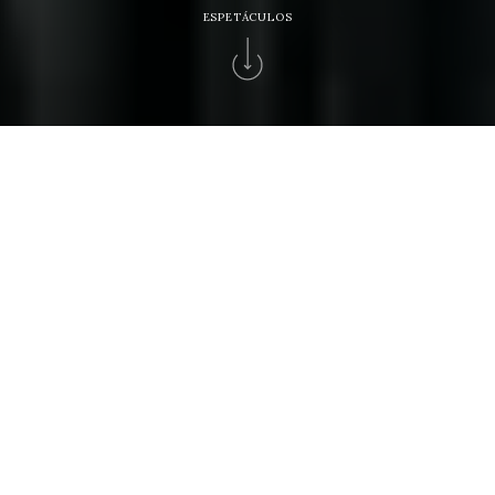
ESPETÁCULOS
Inicio
>
Eventos
>
Casino Espinho Cuca Roseta
CUCA ROSETA
¡Una velada única donde el fado, la
tradición y la emoción se unen en
el escenario!