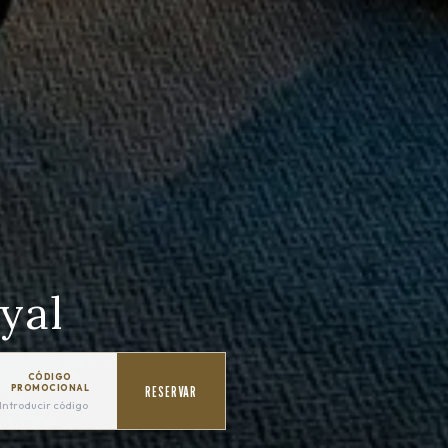
yal
CÓDIGO
PROMOCIONAL
RESERVAR