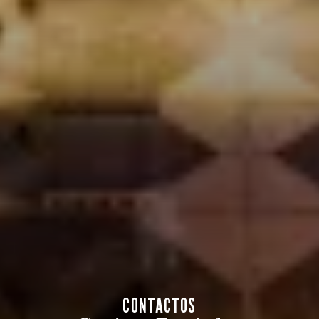
CONTACTOS