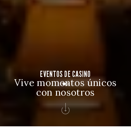
EVENTOS DE CASINO
Vive momentos únicos
con nosotros