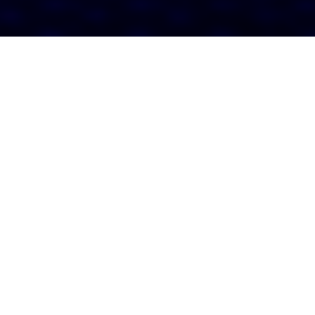
Inicio
>
Casinos Solverde
>
Casino Vilamoura
>
Bares Restaurantes
>
Big
Bar
RESTAURANTE
Big Bar