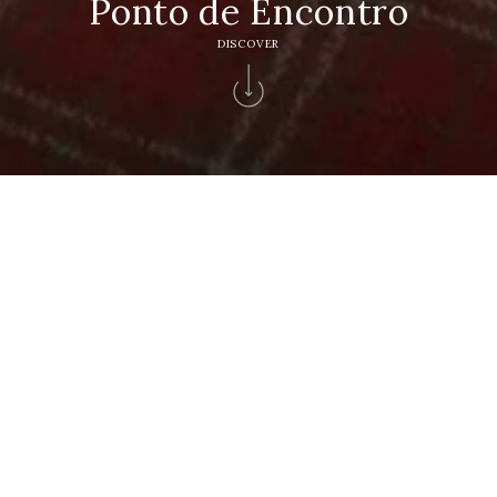
Ponto de Encontro
DISCOVER
Home
>
Solverde Hotels
>
Hotel Solverde Spa & Wellness Center
>
Bars
Restaurants
>
Bar Ponto Encontro
BAR
Ponto de Encontro