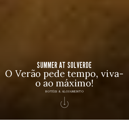
SUMMER AT SOLVERDE
O Verão pede tempo, viva-
o ao máximo!
HOTÉIS & ALOJAMENTO
Home
>
Hotéis Solverde
>
Ofertas Experiencias
>
Summer At Solverde